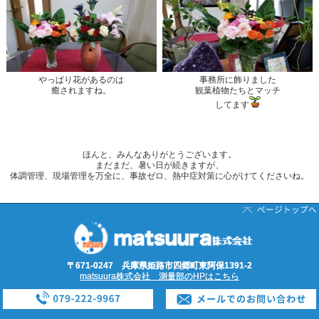
やっぱり花があるのは
事務所に飾りました
癒されますね。
観葉植物たちとマッチ
してます
ほんと、みんなありがとうございます。
まだまだ、暑い日が続きますが、
体調管理、現場管理を万全に、事故ゼロ、熱中症対策に心がけてくださいね。
〒671-0247 兵庫県姫路市四郷町東阿保1391-2
matsuura株式会社 測量部のHPはこちら