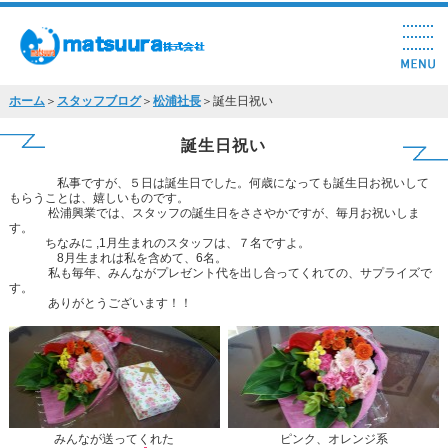
ホーム
＞
スタッフブログ
＞
松浦社長
＞誕生日祝い
誕生日祝い
私事ですが、５日は誕生日でした。何歳になっても誕生日お祝いして
もらうことは、嬉しいものです。
松浦興業では、スタッフの誕生日をささやかですが、毎月お祝いしま
す。
ちなみに ,1月生まれのスタッフは、７名ですよ。
8月生まれは私を含めて、6名。
私も毎年、みんながプレゼント代を出し合ってくれての、サプライズで
す。
ありがとうございます！！
みんなが送ってくれた
ピンク、オレンジ系