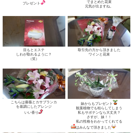
でまとめた花束
プレゼント
元気が出ますね。
目もとエステ
取引先の方から頂きました
しわが取れるように？
ワインと花束
（笑）
こちらは薔薇とカサブランカ
妹からもプレゼント
を基調にしたアレンジ
観葉植物でも枯らしてしまう
いい香り
私もサボテンなら大丈夫？
さすが、妹！！
私の性格をわかってくれてる
はみんなで頂きました