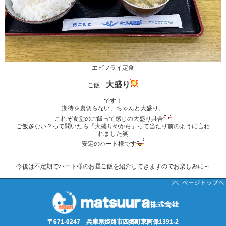
エビフライ定食
大盛り
ご飯
です！
期待を裏切らない、ちゃんと大盛り。
これぞ食堂のご飯って感じの大盛り具合
ご飯多ない？って聞いたら「大盛りやから」って当たり前のように言わ
れました笑
安定のハート様です
今後は不定期でハート様のお昼ご飯を紹介してきますのでお楽しみに～
〒671-0247 兵庫県姫路市四郷町東阿保1391-2