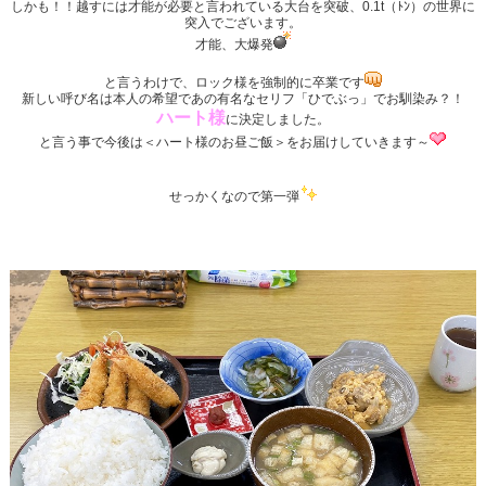
しかも！！越すには才能が必要と言われている大台を突破、0.1t（ﾄﾝ）の世界に
突入でございます。
才能、大爆発
と言うわけで、ロック様を強制的に卒業です
新しい呼び名は本人の希望であの有名なセリフ「ひでぶっ」でお馴染み？！
ハート様
に決定しました。
と言う事で今後は＜ハート様のお昼ご飯＞をお届けしていきます～
せっかくなので第一弾